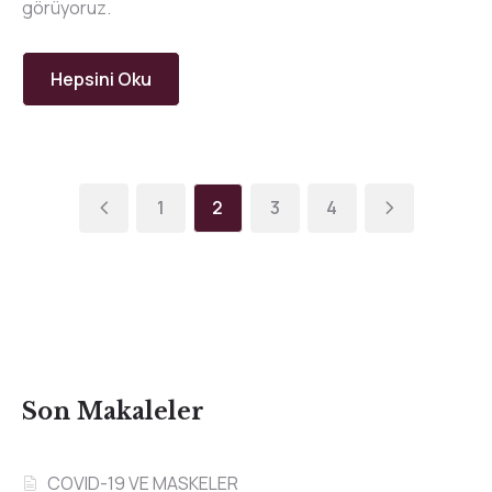
görüyoruz.
Hepsini Oku
1
2
3
4
Son Makaleler
COVID-19 VE MASKELER