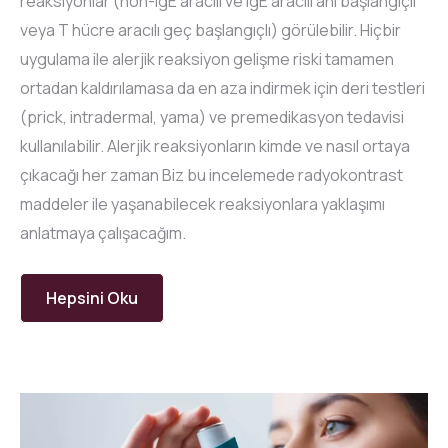
reaksiyonlar (non-IgE aracılı ve IgE aracılı ani başlangıçlı
veya T hücre aracılı geç başlangıçlı) görülebilir. Hiçbir
uygulama ile alerjik reaksiyon gelişme riski tamamen
ortadan kaldırılamasa da en aza indirmek için deri testleri
(prick, intradermal, yama) ve premedikasyon tedavisi
kullanılabilir. Alerjik reaksiyonların kimde ve nasıl ortaya
çıkacağı her zaman Biz bu incelemede radyokontrast
maddeler ile yaşanabilecek reaksiyonlara yaklaşımı
anlatmaya çalışacağım.
Hepsini Oku