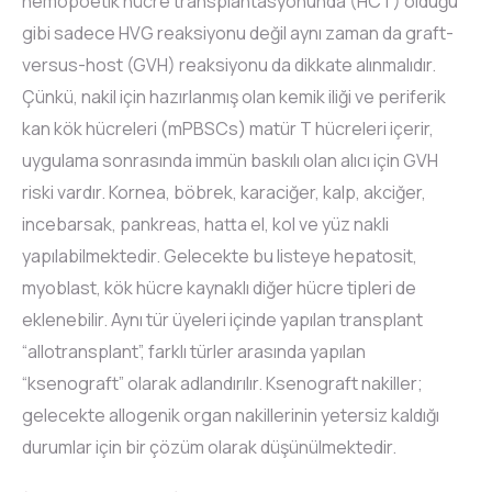
hemopoetik hücre transplantasyonunda (HCT) olduğu
gibi sadece HVG reaksiyonu değil aynı zaman da graft-
versus-host (GVH) reaksiyonu da dikkate alınmalıdır.
Çünkü, nakil için hazırlanmış olan kemik iliği ve periferik
kan kök hücreleri (mPBSCs) matür T hücreleri içerir,
uygulama sonrasında immün baskılı olan alıcı için GVH
riski vardır. Kornea, böbrek, karaciğer, kalp, akciğer,
incebarsak, pankreas, hatta el, kol ve yüz nakli
yapılabilmektedir. Gelecekte bu listeye hepatosit,
myoblast, kök hücre kaynaklı diğer hücre tipleri de
eklenebilir. Aynı tür üyeleri içinde yapılan transplant
“allotransplant”, farklı türler arasında yapılan
“ksenograft” olarak adlandırılır. Ksenograft nakiller;
gelecekte allogenik organ nakillerinin yetersiz kaldığı
durumlar için bir çözüm olarak düşünülmektedir.