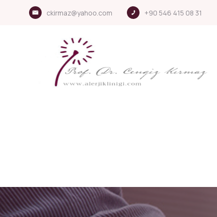
ckirmaz@yahoo.com
+90 546 415 08 31