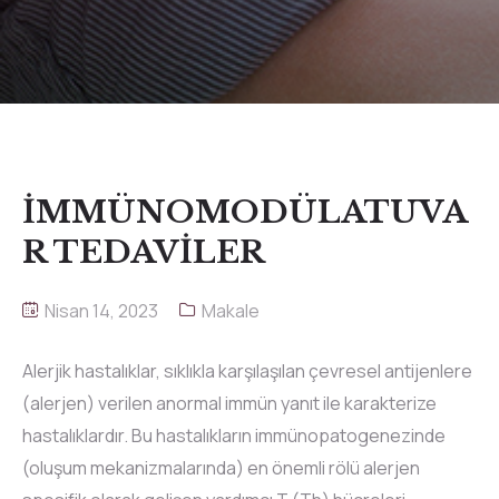
İMMÜNOMODÜLATUVA
R TEDAVİLER
Nisan 14, 2023
Makale
Alerjik hastalıklar, sıklıkla karşılaşılan çevresel antijenlere
(alerjen) verilen anormal immün yanıt ile karakterize
hastalıklardır. Bu hastalıkların immünopatogenezinde
(oluşum mekanizmalarında) en önemli rölü alerjen